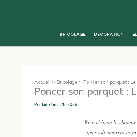
Aller
au
contenu
BRICOLAGE
DÉCORATION
É
Accueil
Bricolage
Poncer son parquet : Le 
Poncer son parquet : L
Par
ludo
/
mai 25, 2026
Rien n’égale la chaleur 
générale peuvent ternir